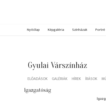
Nyitólap
Képgaléria
Színházak
Portré
Gyulai Várszínház
ELŐADÁSOK
GALÉRIÁK
HÍREK
ÍRÁSOK
M
Igazgatóság
igaz