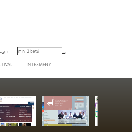
esőt!
ZTIVÁL
INTÉZMÉNY