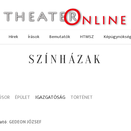
Hírek
Írások
Bemutatók
HTMSZ
Képügynöksé
SZÍNHÁZAK
ŰSOR
ÉPÜLET
IGAZGATÓSÁG
TÖRTÉNET
gató
GEDEON JÓZSEF