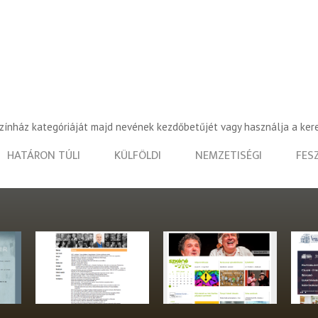
színház kategóriáját majd nevének kezdőbetűjét vagy használja a ker
HATÁRON TÚLI
KÜLFÖLDI
NEMZETISÉGI
FES