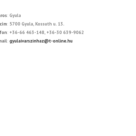
áros
Gyula
cím
5700 Gyula, Kossuth u. 13.
fon
+36-66 463-148, +36-30 639-9062
mail
gyulaivarszinhaz@t-online.hu