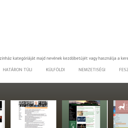
színház kategóriáját majd nevének kezdőbetűjét vagy használja a ker
HATÁRON TÚLI
KÜLFÖLDI
NEMZETISÉGI
FES