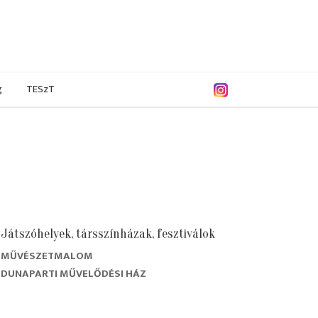
g
TESzT
Játszóhelyek, társszínházak, fesztiválok
MŰVÉSZETMALOM
/2019
2017/2018
2016/2017
2015/2016
DUNAPARTI MŰVELŐDÉSI HÁZ