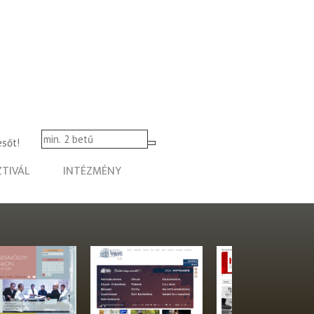
esőt!
ZTIVÁL
INTÉZMÉNY