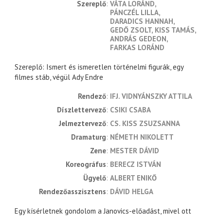
Szereplő
VÁTA LORÁND
PÁNCZÉL LILLA
DARADICS HANNAH
GEDŐ ZSOLT
KISS TAMÁS
ANDRÁS GEDEON
FARKAS LORÁND
Szereplő: Ismert és ismeretlen történelmi figurák, egy
filmes stáb, végül Ady Endre
rendező
IFJ. VIDNYÁNSZKY ATTILA
díszlettervező
CSIKI CSABA
jelmeztervező
CS. KISS ZSUZSANNA
dramaturg
NÉMETH NIKOLETT
zene
MESTER DÁVID
koreográfus
BERECZ ISTVÁN
ügyelő
ALBERT ENIKŐ
rendezőasszisztens
DÁVID HELGA
Egy kísérletnek gondolom a Janovics-előadást, mivel ott