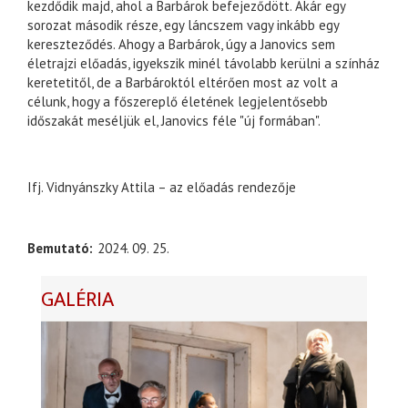
kezdődik majd, ahol a Barbárok befejeződött. Akár egy
sorozat második része, egy láncszem vagy inkább egy
kereszteződés. Ahogy a Barbárok, úgy a Janovics sem
életrajzi előadás, igyekszik minél távolabb kerülni a színház
keretetitől, de a Barbároktól eltérően most az volt a
célunk, hogy a főszereplő életének legjelentősebb
időszakát meséljük el, Janovics féle "új formában".
Ifj. Vidnyánszky Attila – az előadás rendezője
Bemutató
2024. 09. 25.
GALÉRIA