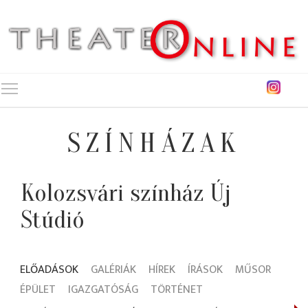
Toggle main menu visibility
SZÍNHÁZAK
Kolozsvári színház Új
Stúdió
ELŐADÁSOK
GALÉRIÁK
HÍREK
ÍRÁSOK
MŰSOR
ÉPÜLET
IGAZGATÓSÁG
TÖRTÉNET