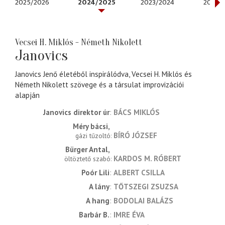
2025/2026
2024/2025
2023/2024
2022/
Vecsei H. Miklós - Németh Nikolett
Janovics
Janovics Jenő életéből inspirálódva, Vecsei H. Miklós és
Németh Nikolett szövege és a társulat improvizációi
alapján
Janovics direktor úr
BÁCS MIKLÓS
Méry bácsi
BÍRÓ JÓZSEF
gázi tűzoltó
Bürger Antal
KARDOS M. RÓBERT
öltöztető szabó
Poór Lili
ALBERT CSILLA
A lány
TŐTSZEGI ZSUZSA
A hang
BODOLAI BALÁZS
Barbár B.
IMRE ÉVA