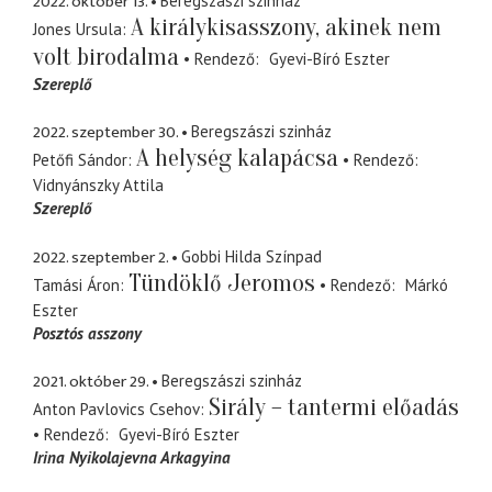
2022. október 13.
Beregszászi szinház
A királykisasszony, akinek nem
Jones Ursula
volt birodalma
Rendező
Gyevi-Bíró Eszter
Szereplő
2022. szeptember 30.
Beregszászi szinház
A helység kalapácsa
Petőfi Sándor
Rendező
Vidnyánszky Attila
Szereplő
2022. szeptember 2.
Gobbi Hilda Színpad
Tündöklő Jeromos
Tamási Áron
Rendező
Márkó
Eszter
Posztós asszony
2021. október 29.
Beregszászi szinház
Sirály – tantermi előadás
Anton Pavlovics Csehov
Rendező
Gyevi-Bíró Eszter
Irina Nyikolajevna Arkagyina