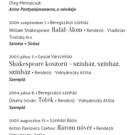
Oleg Melnyicsuk
Arina Pantyelejmonovna
a nénikéje
2006. szeptember 1.
Beregszászi szinház
Halál-Álom
William Shakespeare
Rendező
Vladislav
Troitskij
m.v.
Színész
Sírásó
2005. július 5.
Gyulai Várszínház
Shakespeare koszorú – színház, színház,
színház
Rendező
Vidnyánszky Attila
Szereplő
2004. július 8.
Beregszászi szinház
Tóték
Örkény István
Rendező
Vidnyánszky Attila
Szereplő
2003. augusztus 15.
Színházi Bázis
Három nővér
Anton Pavlovics Csehov
Rendező