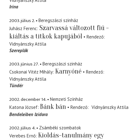
Vidnyánszky Attila
Irina
2003. július 2.
Beregszászi szinház
Szarvassá változott fiú -
Juhász Ferenc
kiáltás a titkok kapujából
Rendező
Vidnyánszky Attila
Szereplők
2003. június 27.
Beregszászi szinház
Karnyóné
Csokonai Vitéz Mihály
Rendező
Vidnyánszky Attila
Tündér
2002. december 14.
Nemzeti Színház
Bánk bán
Katona József
Rendező
Vidnyánszky Attila
Bendeleiben Izidora
2002. július 4.
Zsámbéki szombatok
Kioldás-tanulmány egy
Verebes Ernő