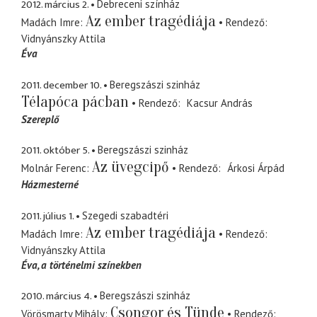
2012. március 2.
Debreceni színház
Az ember tragédiája
Madách Imre
Rendező
Vidnyánszky Attila
Éva
2011. december 10.
Beregszászi szinház
Télapóca pácban
Rendező
Kacsur András
Szereplő
2011. október 5.
Beregszászi szinház
Az üvegcipő
Molnár Ferenc
Rendező
Árkosi Árpád
Házmesterné
2011. július 1.
Szegedi szabadtéri
Az ember tragédiája
Madách Imre
Rendező
Vidnyánszky Attila
Éva
a történelmi színekben
2010. március 4.
Beregszászi szinház
Csongor és Tünde
Vörösmarty Mihály
Rendező