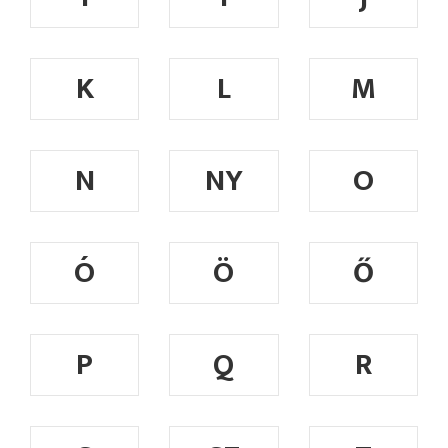
K
L
M
N
NY
O
Ó
Ö
Ő
P
Q
R