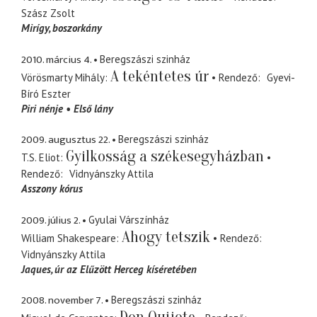
Szász Zsolt
Mirígy
boszorkány
2010. március 4.
Beregszászi szinház
A tekéntetes úr
Vörösmarty Mihály
Rendező
Gyevi-
Bíró Eszter
Piri nénje
Első lány
2009. augusztus 22.
Beregszászi szinház
Gyilkosság a székesegyházban
T.S. Eliot
Rendező
Vidnyánszky Attila
Asszony kórus
2009. július 2.
Gyulai Várszínház
Ahogy tetszik
William Shakespeare
Rendező
Vidnyánszky Attila
Jaques
úr az Elűzött Herceg kíséretében
2008. november 7.
Beregszászi szinház