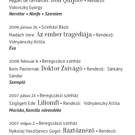
Don Quijote
Miguel de Cervantes
Rendező
Vidovszky György
Narrátor
Nimfa
Szerelem
2008. június 26.
Színházi Bázis
Az ember tragédiája
Madách Imre
Rendező
Vidnyánszky Attila
Éva
2008. február 8.
Beregszászi szinház
Doktor Zsivágó
Boris Pasternak
Rendező
Sárkány
Sándor
Szereplő
2007. július 23.
Beregszászi szinház
Liliomfi
Szigligeti Ede
Rendező
Vidnyánszky Attila
Mariska
Kamilla növendéke
2007. május 2.
Beregszászi szinház
Háztűznéző
Nyikolaj Vasziljevics Gogol
Rendező