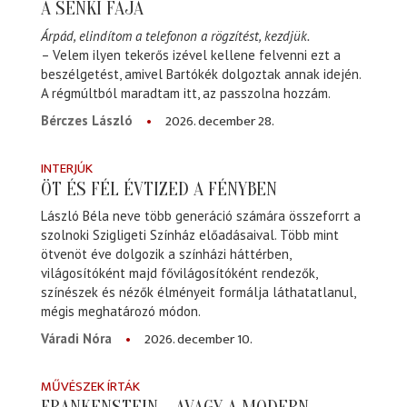
A SENKI FÁJA
Árpád, elindítom a telefonon a rögzítést, kezdjük.
– Velem ilyen tekerős izével kellene felvenni ezt a
beszélgetést, amivel Bartókék dolgoztak annak idején.
A régmúltból maradtam itt, az passzolna hozzám.
2026. december 28.
Bérczes László
INTERJÚK
ÖT ÉS FÉL ÉVTIZED A FÉNYBEN
László Béla neve több generáció számára összeforrt a
szolnoki Szigligeti Színház előadásaival. Több mint
ötvenöt éve dolgozik a színházi háttérben,
világosítóként majd fővilágosítóként rendezők,
színészek és nézők élményeit formálja láthatatlanul,
mégis meghatározó módon.
2026. december 10.
Váradi Nóra
MŰVÉSZEK ÍRTÁK