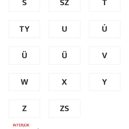
S
SZ
T
TY
U
Ú
Ü
Ű
V
W
X
Y
Z
ZS
INTERJÚK