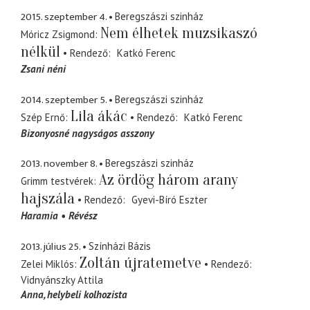
2015. szeptember 4.
Beregszászi szinház
Nem élhetek muzsikaszó
Móricz Zsigmond
nélkül
Rendező
Katkó Ferenc
Zsani néni
2014. szeptember 5.
Beregszászi szinház
Lila ákác
Szép Ernő
Rendező
Katkó Ferenc
Bizonyosné nagyságos asszony
2013. november 8.
Beregszászi szinház
Az ördög három arany
Grimm testvérek
hajszála
Rendező
Gyevi-Bíró Eszter
Haramia
Révész
2013. július 25.
Színházi Bázis
Zoltán újratemetve
Zelei Miklós
Rendező
Vidnyánszky Attila
Anna
helybeli kolhozista