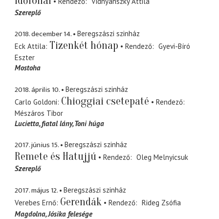
Időfonal
Rendező
Vidnyánszky Attila
Szereplő
2018. december 14.
Beregszászi szinház
Tizenkét hónap
Eck Attila
Rendező
Gyevi-Bíró
Eszter
Mostoha
2018. április 10.
Beregszászi szinház
Chioggiai csetepaté
Carlo Goldoni
Rendező
Mészáros Tibor
Lucietta
fiatal lány, Toni húga
2017. június 15.
Beregszászi szinház
Remete és Hatujjú
Rendező
Oleg Melnyicsuk
Szereplő
2017. május 12.
Beregszászi szinház
Gerendák
Verebes Ernő
Rendező
Rideg Zsófia
Magdolna
Jósika felesége