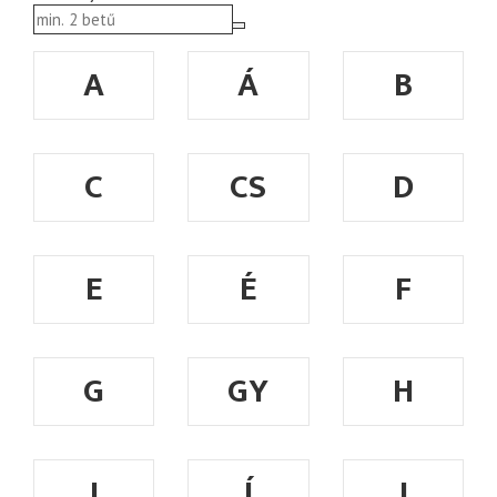
A
Á
B
C
CS
D
E
É
F
G
GY
H
I
Í
J