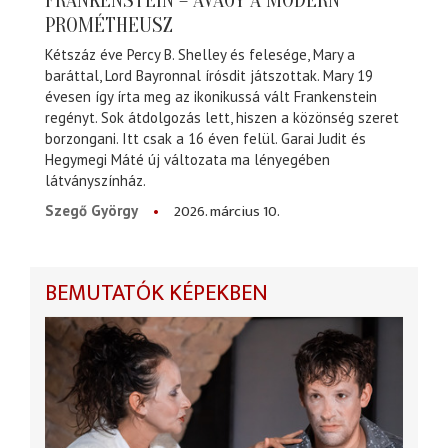
FRANKENSTEIN – AVAGY A MODERN
PROMÉTHEUSZ
Kétszáz éve Percy B. Shelley és felesége, Mary a
baráttal, Lord Bayronnal írósdit játszottak. Mary 19
évesen így írta meg az ikonikussá vált Frankenstein
regényt. Sok átdolgozás lett, hiszen a közönség szeret
borzongani. Itt csak a 16 éven felül. Garai Judit és
Hegymegi Máté új változata ma lényegében
látványszínház.
2026. március 10.
Szegő György
BEMUTATÓK KÉPEKBEN