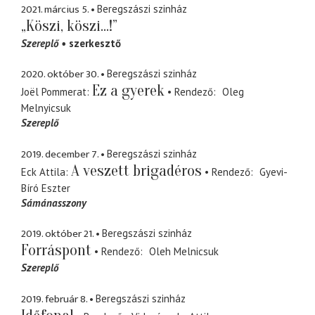
2021. március 5.
Beregszászi szinház
„Köszi, köszi...!”
Szereplő
szerkesztő
2020. október 30.
Beregszászi szinház
Ez a gyerek
Joël Pommerat
Rendező
Oleg
Melnyicsuk
Szereplő
2019. december 7.
Beregszászi szinház
A veszett brigadéros
Eck Attila
Rendező
Gyevi-
Bíró Eszter
Sámánasszony
2019. október 21.
Beregszászi szinház
Forráspont
Rendező
Oleh Melnicsuk
Szereplő
2019. február 8.
Beregszászi szinház