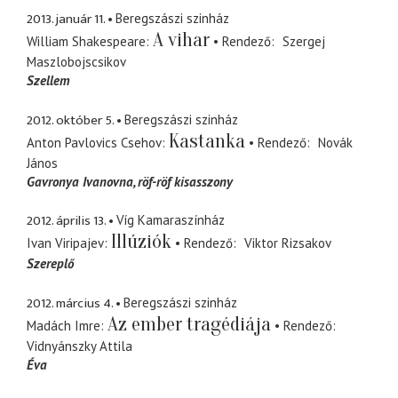
2013. január 11.
Beregszászi szinház
A vihar
William Shakespeare
Rendező
Szergej
Maszlobojscsikov
Szellem
2012. október 5.
Beregszászi szinház
Kastanka
Anton Pavlovics Csehov
Rendező
Novák
János
Gavronya Ivanovna
röf-röf kisasszony
2012. április 13.
Víg Kamaraszínház
Illúziók
Ivan Viripajev
Rendező
Viktor Rizsakov
Szereplő
2012. március 4.
Beregszászi szinház
Az ember tragédiája
Madách Imre
Rendező
Vidnyánszky Attila
Éva