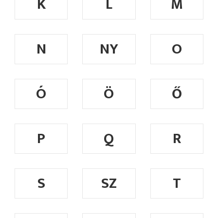
K
L
M
N
NY
O
Ó
Ö
Ő
P
Q
R
S
SZ
T