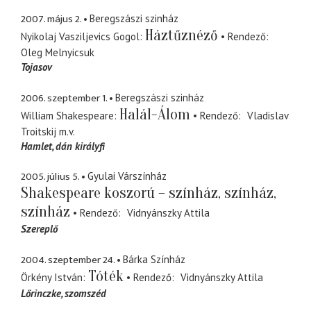
2007. május 2.
Beregszászi szinház
Háztűznéző
Nyikolaj Vasziljevics Gogol
Rendező
Oleg Melnyicsuk
Tojasov
2006. szeptember 1.
Beregszászi szinház
Halál-Álom
William Shakespeare
Rendező
Vladislav
Troitskij
m.v.
Hamlet
dán királyfi
2005. július 5.
Gyulai Várszínház
Shakespeare koszorú – színház, színház,
színház
Rendező
Vidnyánszky Attila
Szereplő
2004. szeptember 24.
Bárka Színház
Tóték
Örkény István
Rendező
Vidnyánszky Attila
Lőrinczke
szomszéd