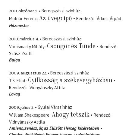
2011. október 5.
Beregszászi szinház
Az üvegcipő
Molnár Ferenc
Rendező
Árkosi Árpád
Házmester
2010. március 4.
Beregszászi szinház
Csongor és Tünde
Vörösmarty Mihály
Rendező
Szász Zsolt
Balga
2009. augusztus 22.
Beregszászi szinház
Gyilkosság a székesegyházban
T.S. Eliot
Rendező
Vidnyánszky Attila
Lovag
2009. július 2.
Gyulai Várszínház
Ahogy tetszik
William Shakespeare
Rendező
Vidnyánszky Attila
Amiens, zenész, úr
az Elűzött Herceg kíséretében
Charles
díjökölvívó Frigyes herceg szolgálatában