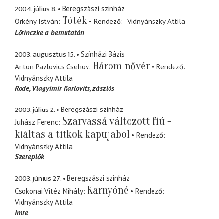
2004. július 8.
Beregszászi szinház
Tóték
Örkény István
Rendező
Vidnyánszky Attila
Lőrinczke a bemutatón
2003. augusztus 15.
Színházi Bázis
Három nővér
Anton Pavlovics Csehov
Rendező
Vidnyánszky Attila
Rode, Vlagyimir Karlovits
zászlós
2003. július 2.
Beregszászi szinház
Szarvassá változott fiú -
Juhász Ferenc
kiáltás a titkok kapujából
Rendező
Vidnyánszky Attila
Szereplők
2003. június 27.
Beregszászi szinház
Karnyóné
Csokonai Vitéz Mihály
Rendező
Vidnyánszky Attila
Imre