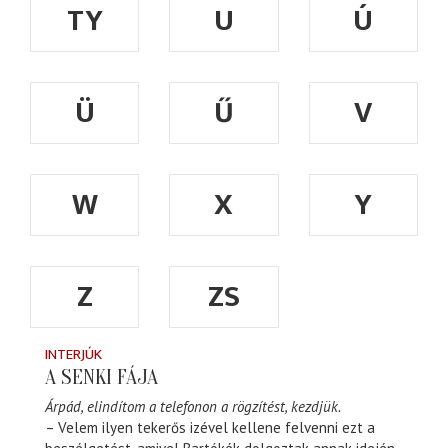
TY
U
Ú
Ü
Ű
V
W
X
Y
Z
ZS
INTERJÚK
A SENKI FÁJA
Árpád, elindítom a telefonon a rögzítést, kezdjük.
– Velem ilyen tekerős izével kellene felvenni ezt a