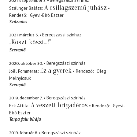
2021. szeptember 3.
Beregszászi szinház
A csillagszemű juhász
Szálinger Balázs
Rendező
Gyevi-Bíró Eszter
Százados
2021. március 5.
Beregszászi szinház
„Köszi, köszi...!”
Szereplő
2020. október 30.
Beregszászi szinház
Ez a gyerek
Joël Pommerat
Rendező
Oleg
Melnyicsuk
Szereplő
2019. december 7.
Beregszászi szinház
A veszett brigadéros
Eck Attila
Rendező
Gyevi-
Bíró Eszter
Tarpa falu bírája
2019. február 8.
Beregszászi szinház