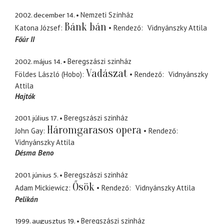
2002. december 14.
Nemzeti Színház
Bánk bán
Katona József
Rendező
Vidnyánszky Attila
Főúr II
2002. május 14.
Beregszászi szinház
Vadászat
Földes László (Hobo)
Rendező
Vidnyánszky
Attila
Hajtók
2001. július 17.
Beregszászi szinház
Háromgarasos opera
John Gay
Rendező
Vidnyánszky Attila
Désma Beno
2001. június 5.
Beregszászi szinház
Ősök
Adam Mickiewicz
Rendező
Vidnyánszky Attila
Pelikán
1999. augusztus 19.
Beregszászi szinház