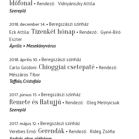
Időfonal
Rendező
Vidnyánszky Attila
Szereplő
2018. december 14.
Beregszászi szinház
Tizenkét hónap
Eck Attila
Rendező
Gyevi-Bíró
Eszter
Április
Mesekönyvárus
2018. április 10.
Beregszászi szinház
Chioggiai csetepaté
Carlo Goldoni
Rendező
Mészáros Tibor
Toffolo
Cristofolo
2017. június 15.
Beregszászi szinház
Remete és Hatujjú
Rendező
Oleg Melnyicsuk
Szereplő
2017. május 12.
Beregszászi szinház
Gerendák
Verebes Ernő
Rendező
Rideg Zsófia
András atya
plébános