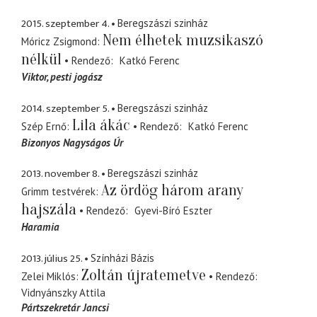
2015. szeptember 4.
Beregszászi szinház
Nem élhetek muzsikaszó
Móricz Zsigmond
nélkül
Rendező
Katkó Ferenc
Viktor
pesti jogász
2014. szeptember 5.
Beregszászi szinház
Lila ákác
Szép Ernő
Rendező
Katkó Ferenc
Bizonyos Nagyságos Úr
2013. november 8.
Beregszászi szinház
Az ördög három arany
Grimm testvérek
hajszála
Rendező
Gyevi-Bíró Eszter
Haramia
2013. július 25.
Színházi Bázis
Zoltán újratemetve
Zelei Miklós
Rendező
Vidnyánszky Attila
Pártszekretár Jancsi