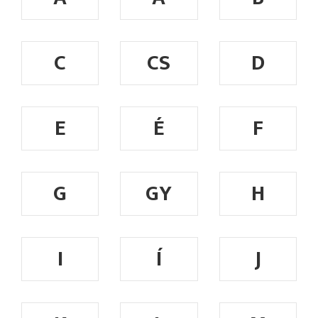
C
CS
D
E
É
F
G
GY
H
I
Í
J