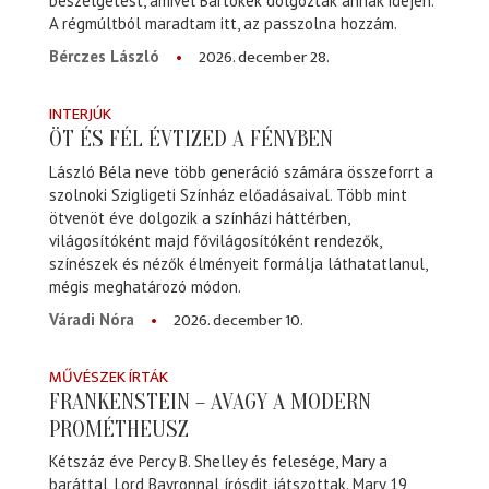
beszélgetést, amivel Bartókék dolgoztak annak idején.
A régmúltból maradtam itt, az passzolna hozzám.
2026. december 28.
Bérczes László
INTERJÚK
ÖT ÉS FÉL ÉVTIZED A FÉNYBEN
László Béla neve több generáció számára összeforrt a
szolnoki Szigligeti Színház előadásaival. Több mint
ötvenöt éve dolgozik a színházi háttérben,
világosítóként majd fővilágosítóként rendezők,
színészek és nézők élményeit formálja láthatatlanul,
mégis meghatározó módon.
2026. december 10.
Váradi Nóra
MŰVÉSZEK ÍRTÁK
FRANKENSTEIN – AVAGY A MODERN
PROMÉTHEUSZ
Kétszáz éve Percy B. Shelley és felesége, Mary a
baráttal, Lord Bayronnal írósdit játszottak. Mary 19