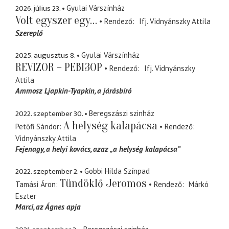
2026. július 23.
Gyulai Várszínház
Volt egyszer egy…
Rendező
Ifj. Vidnyánszky Attila
Szereplő
2025. augusztus 8.
Gyulai Várszínház
REVIZOR – РЕВІЗОР
Rendező
Ifj. Vidnyánszky
Attila
Ammosz Ljapkin-Tyapkin
a járásbíró
2022. szeptember 30.
Beregszászi szinház
A helység kalapácsa
Petőfi Sándor
Rendező
Vidnyánszky Attila
Fejenagy
a helyi kovács, azaz „a helység kalapácsa”
2022. szeptember 2.
Gobbi Hilda Színpad
Tündöklő Jeromos
Tamási Áron
Rendező
Márkó
Eszter
Marci
az Ágnes apja