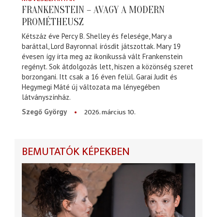
FRANKENSTEIN – AVAGY A MODERN
PROMÉTHEUSZ
Kétszáz éve Percy B. Shelley és felesége, Mary a
baráttal, Lord Bayronnal írósdit játszottak. Mary 19
évesen így írta meg az ikonikussá vált Frankenstein
regényt. Sok átdolgozás lett, hiszen a közönség szeret
borzongani. Itt csak a 16 éven felül. Garai Judit és
Hegymegi Máté új változata ma lényegében
látványszínház.
2026. március 10.
Szegő György
BEMUTATÓK KÉPEKBEN