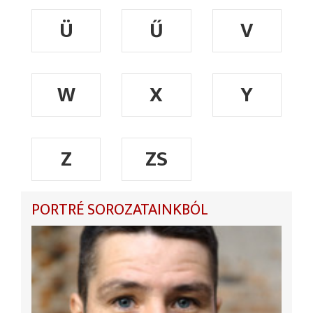
Ü
Ű
V
W
X
Y
Z
ZS
PORTRÉ SOROZATAINKBÓL