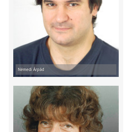
Némedi Árpád