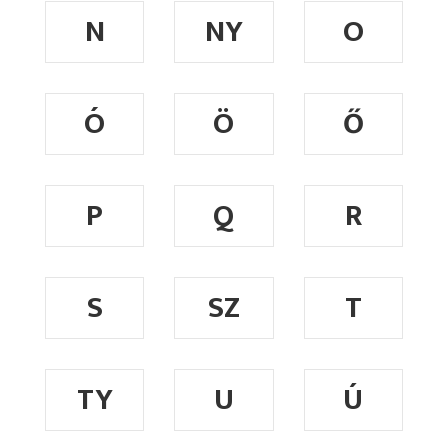
N
NY
O
Ó
Ö
Ő
P
Q
R
S
SZ
T
TY
U
Ú