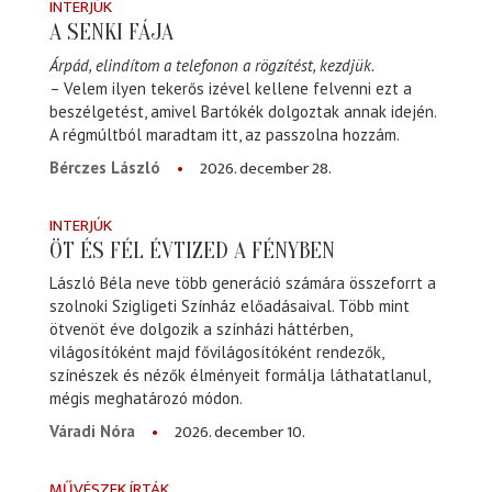
INTERJÚK
A SENKI FÁJA
Árpád, elindítom a telefonon a rögzítést, kezdjük.
– Velem ilyen tekerős izével kellene felvenni ezt a
beszélgetést, amivel Bartókék dolgoztak annak idején.
A régmúltból maradtam itt, az passzolna hozzám.
2026. december 28.
Bérczes László
INTERJÚK
ÖT ÉS FÉL ÉVTIZED A FÉNYBEN
László Béla neve több generáció számára összeforrt a
szolnoki Szigligeti Színház előadásaival. Több mint
ötvenöt éve dolgozik a színházi háttérben,
világosítóként majd fővilágosítóként rendezők,
színészek és nézők élményeit formálja láthatatlanul,
mégis meghatározó módon.
2026. december 10.
Váradi Nóra
MŰVÉSZEK ÍRTÁK