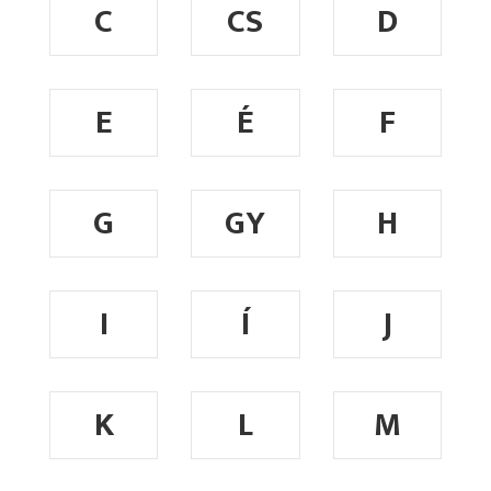
C
CS
D
E
É
F
G
GY
H
I
Í
J
K
L
M