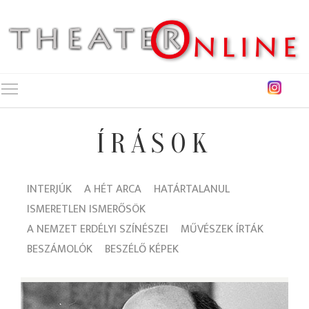
Toggle main menu visibility
ÍRÁSOK
INTERJÚK
A HÉT ARCA
HATÁRTALANUL
ISMERETLEN ISMERŐSÖK
A NEMZET ERDÉLYI SZÍNÉSZEI
MŰVÉSZEK ÍRTÁK
BESZÁMOLÓK
BESZÉLŐ KÉPEK