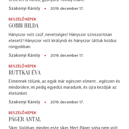
2019. december 17.
Szakonyi Károly
BESZÉLŐ KÉPEK
GOBBI HILDA
Hányszor volt csúf, nevetséges! Hányszor szívszorítóan
elesett! Hányszor volt királynői és hányszor láttuk koldus
rongyokban.
2019. december 17.
Szakonyi Károly
BESZÉLŐ KÉPEK
RUTTKAI ÉVA
Elmennek tőlünk, az egyik már egészen elment…egészen és
mindörökre, mi pedig egyedül maradunk, és újra kezdjük az
életünket.
2019. december 17.
Szakonyi Károly
BESZÉLŐ KÉPEK
PÁGER ANTAL
Siker. Valóban, minden este siker. Mert Páger soha nem volt