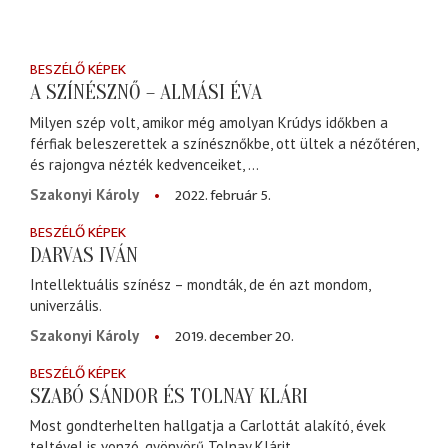
BESZÉLŐ KÉPEK
A SZÍNÉSZNŐ – ALMÁSI ÉVA
Milyen szép volt, amikor még amolyan Krúdys időkben a
férfiak beleszerettek a színésznőkbe, ott ültek a nézőtéren,
és rajongva nézték kedvenceiket, ...
2022. február 5.
Szakonyi Károly
BESZÉLŐ KÉPEK
DARVAS IVÁN
Intellektuális színész – mondták, de én azt mondom,
univerzális.
2019. december 20.
Szakonyi Károly
BESZÉLŐ KÉPEK
SZABÓ SÁNDOR ÉS TOLNAY KLÁRI
Most gondterhelten hallgatja a Carlottát alakító, évek
teltével is vonzó, gyönyörű Tolnay Klárit.